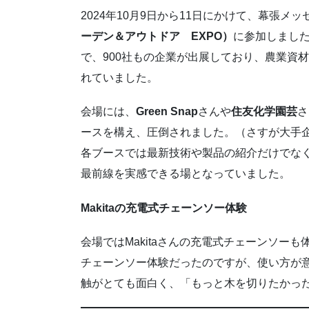
2024年10月9日から11日にかけて、幕張メ
ーデン＆アウトドア EXPO）
に参加しまし
で、900社もの企業が出展しており、農業資
れていました。
会場には、
Green Snap
さんや
住友化学園芸
さ
ースを構え、圧倒されました。（さすが大手
各ブースでは最新技術や製品の紹介だけでな
最前線を実感できる場となっていました。
Makitaの充電式チェーンソー体験
会場ではMakitaさんの充電式チェーンソー
チェーンソー体験だったのですが、使い方が
触がとても面白く、「もっと木を切りたかっ