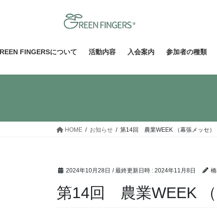
コ
ナ
ン
ビ
テ
ゲ
ン
ー
ツ
シ
REEN FINGERSについて
活動内容
入会案内
参加者の種類
へ
ョ
ス
ン
キ
に
ッ
移
プ
動
HOME
お知らせ
第14回 農業WEEK （幕張メッセ）
2024年10月28日
/ 最終更新日時 :
2024年11月8日
橋
第14回 農業WEEK