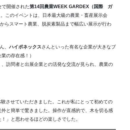
ッセで開催された
第14回農業WEEK
GARDEX（国際 ガ
た。このイベントは、日本最大級の農業・畜産展示会
材からスマート農業、脱炭素製品まで幅広い展示が行わ
ん、
ハイポネックス
さんといった有名な企業が大きなブ
企業の存在感！）
く、訪問者と出展企業との活発な交流が見られ、農業の
も体験させていただきました。これが私にとって初めての
意外と簡単で驚きました。操作が直感的で、木を切る感
た！」と思わせるほどの楽しさでした。